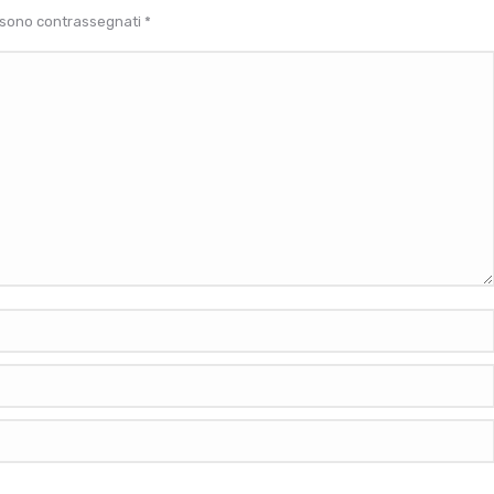
ri sono contrassegnati
*