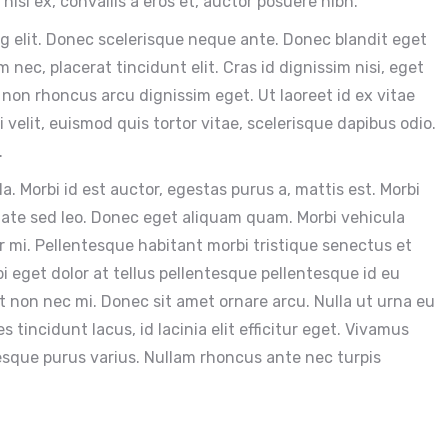
isl ex, convallis a eros et, auctor posuere nibh.
g elit. Donec scelerisque neque ante. Donec blandit eget
 nec, placerat tincidunt elit. Cras id dignissim nisi, eget
 non rhoncus arcu dignissim eget. Ut laoreet id ex vitae
 velit, euismod quis tortor vitae, scelerisque dapibus odio.
.
la. Morbi id est auctor, egestas purus a, mattis est. Morbi
ate sed leo. Donec eget aliquam quam. Morbi vehicula
 mi. Pellentesque habitant morbi tristique senectus et
 eget dolor at tellus pellentesque pellentesque id eu
t non nec mi. Donec sit amet ornare arcu. Nulla ut urna eu
tincidunt lacus, id lacinia elit efficitur eget. Vivamus
sque purus varius. Nullam rhoncus ante nec turpis