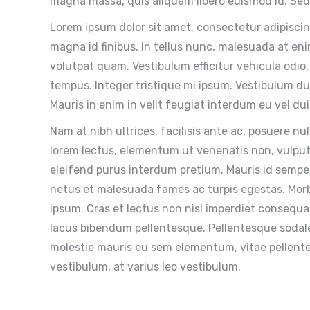
magna massa, quis aliquam libero euismod id. Sed n
Lorem ipsum dolor sit amet, consectetur adipiscin
magna id finibus. In tellus nunc, malesuada at enim
volutpat quam. Vestibulum efficitur vehicula odio,
tempus. Integer tristique mi ipsum. Vestibulum dui
Mauris in enim in velit feugiat interdum eu vel dui
Nam at nibh ultrices, facilisis ante ac, posuere nul
lorem lectus, elementum ut venenatis non, vulput
eleifend purus interdum pretium. Mauris id semper
netus et malesuada fames ac turpis egestas. Morbi
ipsum. Cras et lectus non nisl imperdiet consequa
lacus bibendum pellentesque. Pellentesque sodales 
molestie mauris eu sem elementum, vitae pellente
vestibulum, at varius leo vestibulum.