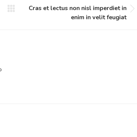
Cras et lectus non nisl imperdiet in
Prossimo
enim in velit feugiat
post:
o