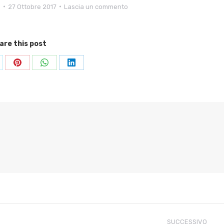
n
27 Ottobre 2017
Lascia un commento
are this post
ndividi
Condividi
Condividi
Condividi
su
su
su
Pinterest
WhatsApp
LinkedIn
SUCCESSIVO