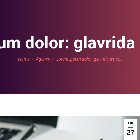
m dolor: glavrida
Tu sei qui:
Home
Agency
Lorem ipsum dolor: glavrida amet…
Ott
27