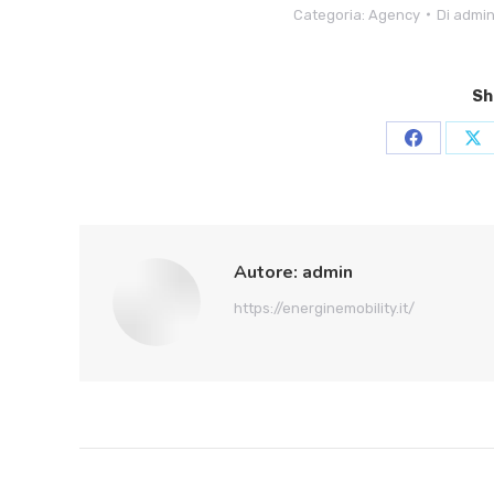
Categoria:
Agency
Di
admi
Sh
Condividi
Co
su
su
Facebook
X
Autore:
admin
https://energinemobility.it/
Naviga