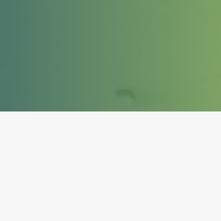
carica ovunque, viaggia
libero
Con
Energine e-Mobility
costruiamo il futuro della
MOBILITÀ ELETTRICA
.